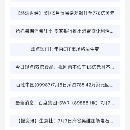
越数据与量产鸿沟？
【环球财经】美国5月贸易逆差飙升至776亿美元
抢抓暑期消费旺季 多家银行推出消费贷让利活动
年化利率低至3%
焦点短讯！年内ETF市场格局生变
今日观点!双塔食品：拟回购不低于1.5亿元且不超
过2亿元公司股份
百胜中国(09987)7月6日斥资785.42万港元回购
2.34万股|速讯
最新消息：百度集团-SWR（89888.HK）7月7日
收盘涨0.16%
【报资讯】生意社：7月7日府谷奥维加能电石最