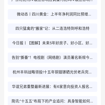
金基金合同生效公告-看热讯
_焦点速讯
微动态丨四川黄金：上半年净利润同比预增
86.94%—115.7%
四只猛禽的“搬家”记：从二连浩特到呼和浩特
今日报丨【图解】未来5年好房子、好小区、好社
区、好城区这样建
告别“撕番”！电视剧（网络剧）演员署名新规今起
施行_焦点快播
杭州丰圳战略领投!十五年铜铟镓硒光伏老兵完成
亿级A轮融资
华谊兄弟重整最新进展：有6家意向投资人报名，
进入投资人遴选阶段-每日速读
简讯:“十五五”布局下的产业追问：具身智能如何跨