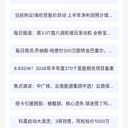
资讯
当前热议!海伦哲股价异动 上半年净利润预计增长
43.42%—57.76%
每日报道：搭3.0T直六涡轮增压发动机 全新宝马3
系 M350最新谍照
每日简讯:乔纳斯·哈德尔200万欧转会巴塞尔，签
约四年
8.82GW！2026年半年度270个氢能相关项目备案
焦点速读：中广核、云南能源集团中选！云南保山
210MW风、光指标中选结果公示
纽卡引援困局：被截胡、核心流失 球迷慌了吗？
观天下
科莫启动大清洗：3将待售，阿松标价1000万