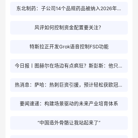
征十号乙运载火箭海上回收技术突破不存在业务关
东北制药：子公司14个品规药品被纳入2026年版
联
国家基药目录 即时焦点
风评如何控制资金配置要关注？
特斯拉正开发Grok语音控制FSD功能
今日报丨图赫尔在场边有点疯狂？斯彭斯：他只是
为了让我兴奋起来
热消息：萨哈：热刺巨资引援，预计轻松获欧冠资
格
要闻速递：构建场景驱动的未来产业培育体系
“中国造外骨骼让我站起来了”