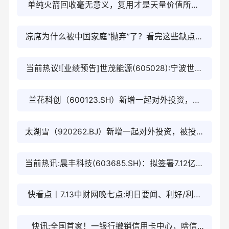
单纯火箭回收毫无意义，复用才是天量价值所在|
焦点关注
凉席为什么被中国家庭“抛弃”了？看完这些缺点，
你就不奇怪了
当前热议![业绩预告]世茂能源(605028):宁波世茂
能源股份有限公司2026年半年度业绩预告
兰花科创（600123.SH）新增一起对外投资，被
投资公司为山西兰花科学技术研究有限公司_即时
太湖雪（920262.BJ）新增一起对外投资，被投资
公司为苏州桑蚕创业投资合伙企业（有限合伙）
当前热讯:晨丰科技(603685.SH)：拟签署7.12亿元
总承包合同
快看点丨7.13中财网晚七点:明日要闻、利好/利空
消息-更新中
快讯:全国首家！一银行撤销信用卡中心，啥信