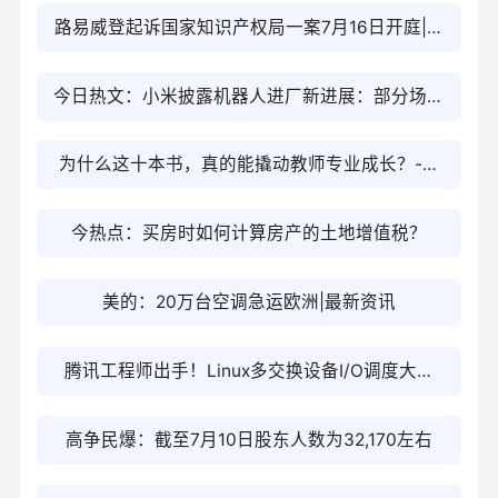
副总裁执掌萨洛蒙中国_今日热闻
路易威登起诉国家知识产权局一案7月16日开庭|焦
点精选
今日热文：小米披露机器人进厂新进展：部分场景
98%成功率逼近人工
为什么这十本书，真的能撬动教师专业成长？-焦
点日报
今热点：买房时如何计算房产的土地增值税？
美的：20万台空调急运欧洲|最新资讯
腾讯工程师出手！Linux多交换设备I/O调度大重
构：彻底干掉全局锁
高争民爆：截至7月10日股东人数为32,170左右