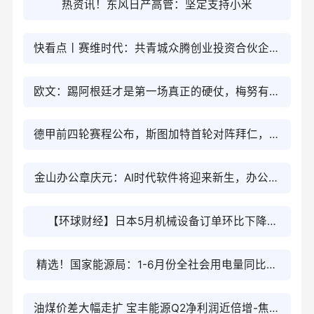
热资讯！东风日产高管：坚定支持小米
快看点丨赛维时代：共青城众腾创业投资合伙企业
持股比例已降至8.93%
欧文：踢阿根廷才是第一场真正的硬仗，梅努有机
会成为功臣
德甲前四轮赛程公布，斯图加特首轮对阵拜仁，第
四轮对阵多特
金山办公章庆元：AI时代软件将迎来新生，办公软
件会演进为AI Native的一站式办公平台 每日报道
【环球财经】日本5月机械设备订单环比下降
12.4%
精选！国家能源局：1-6月份全社会用电量同比增
长5.3%
油煤价差大幅走扩 宝丰能源Q2净利润近倍增-焦点