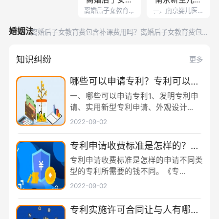
堆获全国“火焰
日至27日，
拆迁房都在户主名下吗？一个人能享受两次拆迁政策吗？
离婚后子女教育费
一、南京婴儿医保
世界快报
全面实施水资源费改税试点首季征期整体运行平稳
育费包含补课
保卡办理流程
蓝”实战化比武
包含补课费用吗离
卡报销比例是多少1
西藏林芝森林消防员巴桑旺堆获全国“火焰蓝”实战化比武两
婚后子女教育费包
普通门诊费用，以
费用吗？离婚
含补课费用。子
是什么？办理
年为结算单位
婚姻法
两枚金牌_天天
枚金牌_天天百事通
离婚后子女教育费包含补课费用吗？离婚后子女教育费包括
哪些？
南京新生儿医保卡办理流程是什么？办理新生儿医保卡需要
后子女教育费
新生儿医保卡
百事通
身份证吗？ 全球微动态
家暴受害人应该采取哪些措施维护自己的权益？家庭暴力可
知识纠纷
更多
包括哪些？
需要身份证
以诉讼离婚吗？
拆迁房都在户主名下吗？一个人能享受两次拆迁政策吗？
世界快报
全面实施水资源费改税试点首季征期整体运行平稳
吗？ 全球微动
哪些可以申请专利？专利可以同
态
时多个人一起申请吗？
一、哪些可以申请专利1、发明专利申
请、实用新型专利申请、外观设计...
2022-09-02
专利申请收费标准是怎样的？申
请不同类型的专利所需要的钱不
专利申请收费标准是怎样的申请不同类
同
型的专利所需要的钱不同。《专...
2022-09-02
专利实施许可合同让与人有哪些