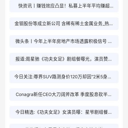
买兴趣
快资讯丨赚钱效应凸显！私募上半年平均赚超
10%，百亿私募扩容至142家
金钼股份等成立新公司 含稀有稀土金属业务_热门
看点
微头条丨今年上半年房地产市场透露积极信号 主
要呈现这4点
报道:周星驰《功夫女足》剧组餐曝光，演员赞为
“行业天花板”，确实顶
今日关注:尊界SUV路测身价120万却因“2米5身高”
被群嘲，博主紧急回应：底盘抬升测试而已
Conagra新任CEO大刀阔斧改革 季度股息砍半至
17.5美分|今热点
今日精选:《功夫女足》女演员曝：星爷剧组餐真
的是我入行以来见过的天花板