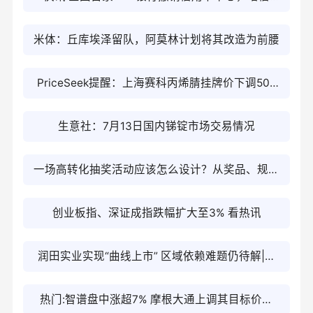
号？
米体：丘库埃泽留队，阿莫林计划将其改造为前腰
PriceSeek提醒：上海赛科丙烯腈挂牌价下调500
元/吨
生意社：7月13日国内锑锭市场交易情况
一场高转化抽奖活动应该怎么设计？从奖品、规则
到传播路径的完整拆解
创业板指、深证成指跌幅扩大至3% 看热讯
润田实业实现“曲线上市” 区域依赖难题仍待解|焦
点速看
热门:智谱盘中涨超7% 摩根大通上调其目标价至