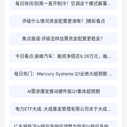
每日快讯!别再一直开制冷！空调这个模式解暑效
果更佳
评级什么情况资金配置更清晰？|精彩看点
焦点报道:评级怎样估算资金配置更稳妥？
今日看点:泉峰汽车：融资净偿还9.26万元，融资
余额1.27亿元
每日热门：Mercury Systems Q1业绩大超预期 股
价暴涨38%
AI需求爆发推动硬件股Q1集体超预期
电力ETF大成: 大成基金管理有限公司关于大成中
证全指电力公用事业交易型开放式指数证券投资基
广东将防汛Ⅳ级应急响应调整为防风Ⅳ级应急响应