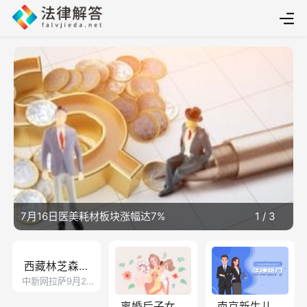
7月16日医美耗材板块涨幅达7%
1
/
3
西藏林芝森林
中新网拉萨9月27
消防员巴桑旺
日电 (李国焘 索朗
旺久 杨永龙)9月18
离婚后子女教
南京新生儿医