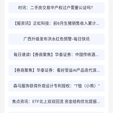
新价格
时讯：二手房交易中产权过户需要公证吗？
【报资讯】正虹科技：前6月生猪销售收入累计达
5013.21万元 同比下降39.93%
广西升级发布洪水红色预警-每日快讯
每日速读!【券商聚焦】华泰证券：中国传统酒业
正从“放量增长”转向“价值重构”
【券商聚焦】华泰证券：看好受益AI产品迭代浪潮
的二手消费电子细分赛道|每日快讯
森马服饰获得外观设计专利授权：“T恤（小熊）”
焦点资讯：ETF北上双双回流 资金结构优化提振信
心