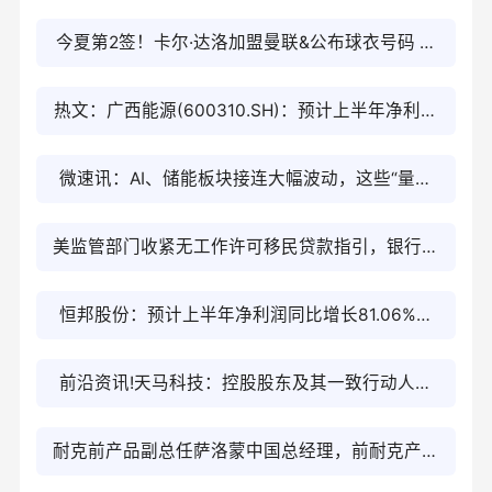
今夏第2签！卡尔·达洛加盟曼联&公布球衣号码 焦
点热门
热文：广西能源(600310.SH)：预计上半年净利润
1亿元到1.4亿元
微速讯：AI、储能板块接连大幅波动，这些“量化
席位”频频登上龙虎榜
美监管部门收紧无工作许可移民贷款指引，银行信
贷审查或趋严
恒邦股份：预计上半年净利润同比增长81.06%至
122.36% 每日消息
前沿资讯!天马科技：控股股东及其一致行动人拟
减持不超2.995%公司股份
耐克前产品副总任萨洛蒙中国总经理，前耐克产品